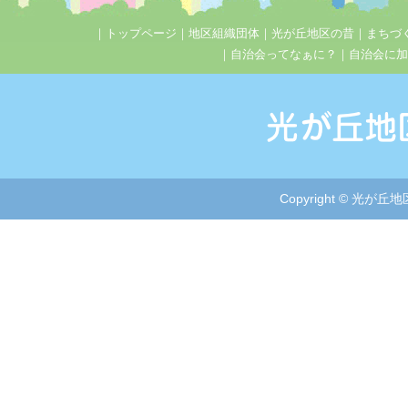
｜
トップページ
｜
地区組織団体
｜
光が丘地区の昔
｜
まちづ
｜
自治会ってなぁに？
｜
自治会に加
Copyright © 光が丘地