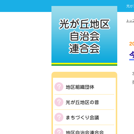
光が
トッ
2