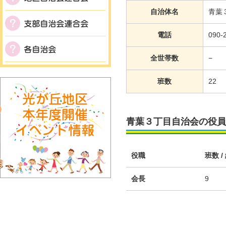
自治体名
青葉
電話
090-
全世帯数
−
班数
22
青葉３丁目自治会の役員
役職
班数 /
会長
9