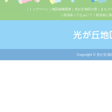
｜
トップページ
｜
地区組織団体
｜
光が丘地区の昔
｜
まちづ
｜
自治会ってなぁに？
｜
自治会に加
Copyright © 光が丘地