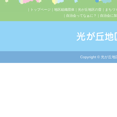
｜
トップページ
｜
地区組織団体
｜
光が丘地区の昔
｜
まちづ
｜
自治会ってなぁに？
｜
自治会に加
Copyright © 光が丘地